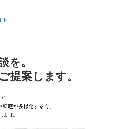
イト
談を。
をご提案します。
まで
や課題が多様化する今、
します。