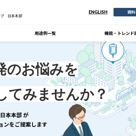
資料
ENGLISH
ープ 日本本部
用途例一覧
機能・トレンド
発のお悩みを
してみませんか？
日本本部 が
ョンをご提案します