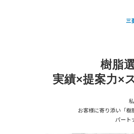
三
樹脂
実績×提案力×
私
お客様に寄り添い「樹
パート