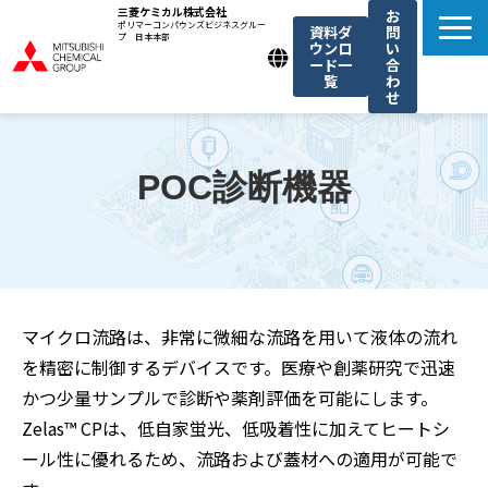
三菱ケミカル株式会社
お
ポリマーコンパウンズビジネスグルー
資料ダ
問
プ 日本本部
ウンロ
い
ード一
合
覧
わ
せ
製品一覧
我々の強み
POC診断機器
用途例一覧
機能・トレンド記事一覧
お知らせ
マイクロ流路は、非常に微細な流路を用いて液体の流れ
を精密に制御するデバイスです。医療や創薬研究で迅速
かつ少量サンプルで診断や薬剤評価を可能にします。
Zelas™ CPは、低自家蛍光、低吸着性に加えてヒートシ
ール性に優れるため、流路および蓋材への適用が可能で