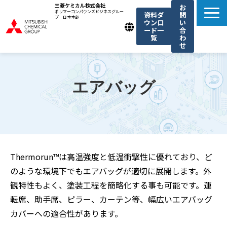
三菱ケミカル株式会社
お
ポリマーコンパウンズビジネスグルー
資料ダ
問
プ 日本本部
ウンロ
い
ード一
合
覧
わ
せ
製品一覧
我々の強み
エアバッグ
用途例一覧
機能・トレンド記事一覧
お知らせ
Thermorun™は高温強度と低温衝撃性に優れており、ど
のような環境下でもエアバッグが適切に展開します。外
観特性もよく、塗装工程を簡略化する事も可能です。運
転席、助手席、ピラー、カーテン等、幅広いエアバッグ
カバーへの適合性があります。