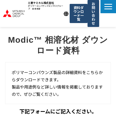
三菱ケミカル株式会社
お
ポリマーコンパウンズビジネスグルー
資料ダ
問
プ 日本本部
ウンロ
い
ード一
合
覧
わ
せ
製品一覧
Modic™ 相溶化材 ダウン
我々の強み
ロード資料
用途例一覧
機能・トレンド記事一覧
お知らせ
ポリマーコンパウンズ製品の詳細資料をこちらか
らダウンロードできます。
製品や用途例など詳しい情報を掲載しております
ので、ぜひご覧ください。
下記フォームにご記入ください。