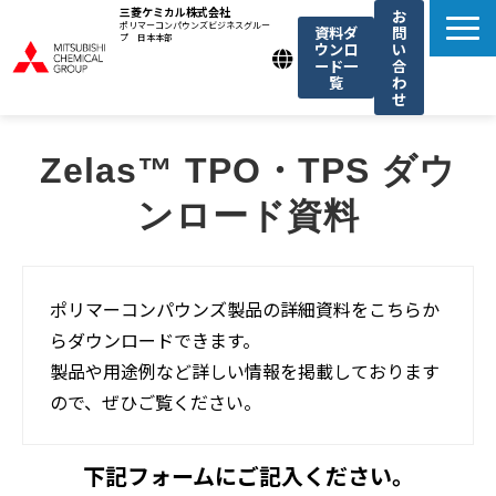
三菱ケミカル株式会社
お
ポリマーコンパウンズビジネスグルー
資料ダ
問
プ 日本本部
ウンロ
い
ード一
合
覧
わ
せ
製品一覧
Zelas™ TPO・TPS ダウ
我々の強み
ンロード資料
用途例一覧
機能・トレンド記事一覧
お知らせ
ポリマーコンパウンズ製品の詳細資料をこちらか
らダウンロードできます。
製品や用途例など詳しい情報を掲載しております
ので、ぜひご覧ください。
下記フォームにご記入ください。