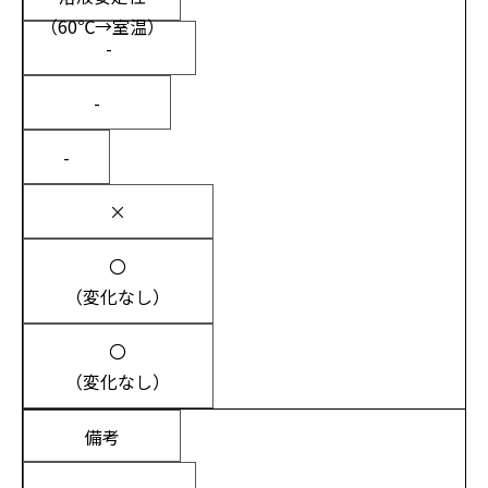
（60℃→室温）
-
-
-
×
〇
（変化なし）
〇
（変化なし）
備考