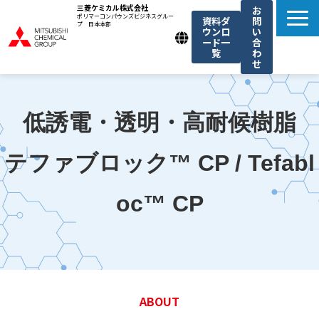
三菱ケミカル株式会社
お
ポリマーコンパウンズビジネスグルー
資料ダ
問
プ 日本本部
ウンロ
い
ード一
合
覧
わ
せ
製品一覧
我々の強み
低誘電・透明・高耐候樹脂
用途例一覧
テファブロック™ CP / Tefabl
機能・トレンド記事一覧
お知らせ
oc™ CP
ABOUT