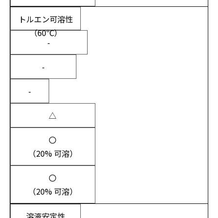
トルエン可溶性
（60℃）
-
-
-
△
〇
（20% 可溶）
〇
（20% 可溶）
溶液安定性