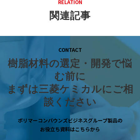
RELATION
関連記事
CONTACT
樹脂材料の選定・開発で悩
む前に
まずは三菱ケミカルにご相
談ください
ポリマーコンパウンズビジネスグループ製品の
お役立ち資料はこちらから