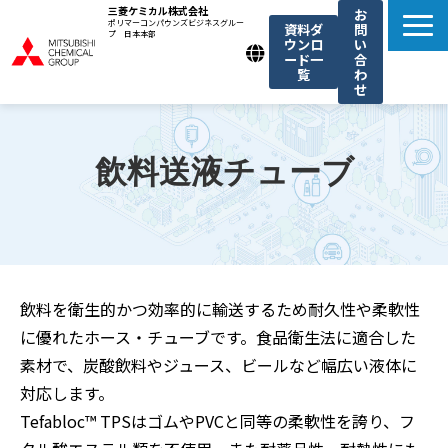
三菱ケミカル株式会社
お
ポリマーコンパウンズビジネスグルー
資料ダ
問
プ 日本本部
ウンロ
い
ード一
合
覧
わ
せ
製品一覧
我々の強み
飲料送液チューブ
用途例一覧
機能・トレンド記事一覧
お知らせ
飲料を衛生的かつ効率的に輸送するため耐久性や柔軟性
に優れたホース・チューブです。食品衛生法に適合した
素材で、炭酸飲料やジュース、ビールなど幅広い液体に
対応します。
Tefabloc™ TPSはゴムやPVCと同等の柔軟性を誇り、フ