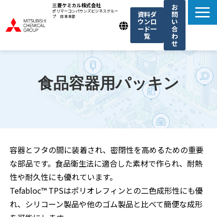
三菱ケミカル株式会社
お
ポリマーコンパウンズビジネスグルー
資料ダ
問
プ 日本本部
ウンロ
い
ード一
合
覧
わ
せ
製品一覧
我々の強み
食品容器用パッキン
用途例一覧
機能・トレンド記事一覧
お知らせ
容器とフタの間に装着され、密閉性を高めるための重要
な部品です。食品衛生法に適合した素材で作られ、耐熱
性や耐久性にも優れています。
Tefabloc™ TPSはポリオレフィンとの二色成形性にも優
れ、シリコーン製品や他のゴム製品と比べて簡便な成形