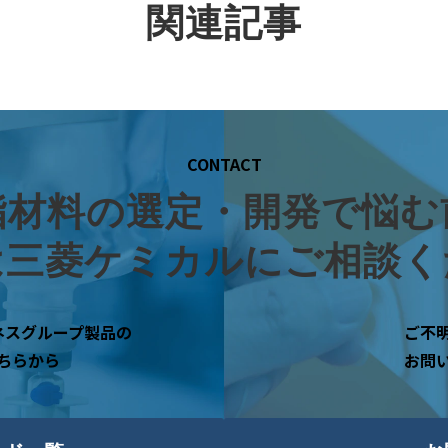
関連記事
CONTACT
脂材料の選定・開発で悩む
は三菱ケミカルにご相談く
ネスグループ製品の
ご不
ちらから
お問