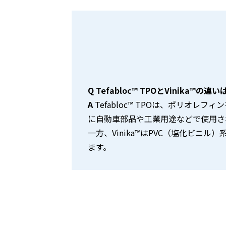
Q
Tefabloc™ TPOとVinika™の
A
Tefabloc™ TPOは、ポリオ
に自動車部品や工業用途などで使用さ
一方、Vinika™はPVC（塩化ビ
ます。