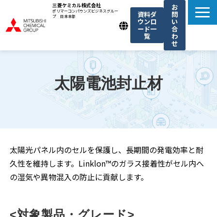
三菱ケミカル株式会社
お
ポリマーコンパウンズビジネスグルー
資料ダ
問
プ 日本本部
ウンロ
い
ード一
合
覧
わ
せ
製品一覧
我々の強み
太陽電池封止材
用途例一覧
機能・トレンド記事一覧
お知らせ
太陽光パネル内のセルを保護し、長期間の発電効率と耐
久性を維持します。Linklon™のガラス接着性がセル内へ
の湿気や異物混入の防止に貢献します。
<対象製品・グレード>