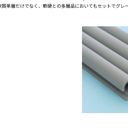
軟質単層だけでなく、軟硬との多層品においてもセットでグレ
>
ka™