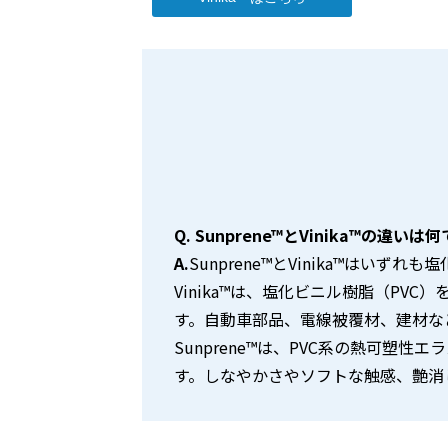
Q. Sunprene™とVinika™の違いは
A.
Sunprene™とVinika™はい
Vinika™は、塩化ビニル樹脂（P
す。自動車部品、電線被覆材、建材な
Sunprene™は、PVC系の熱可塑
す。しなやかさやソフトな触感、艶消