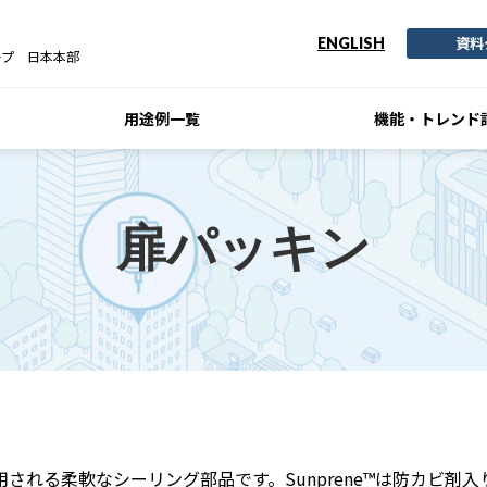
資料
ENGLISH
ープ 日本本部
用途例一覧
機能・トレンド
扉パッキン
される柔軟なシーリング部品です。Sunprene™は防カビ剤入