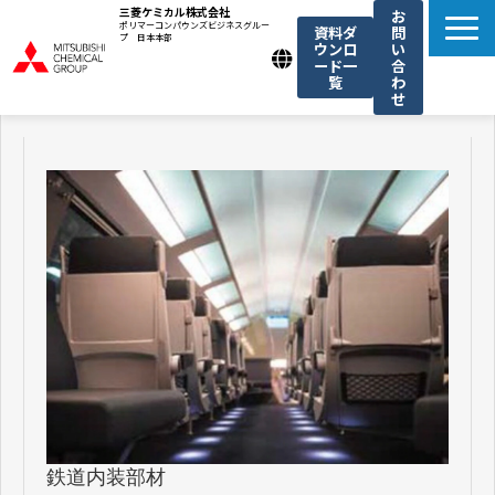
三菱ケミカル株式会社
お
ポリマーコンパウンズビジネスグルー
資料ダ
問
プ 日本本部
ウンロ
い
ード一
合
覧
わ
せ
製品一覧
我々の強み
用途例一覧
機能・トレンド記事一覧
お知らせ
鉄道内装部材