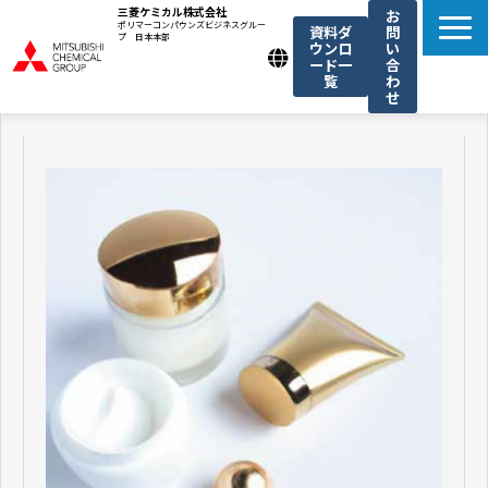
三菱ケミカル株式会社
お
ポリマーコンパウンズビジネスグルー
資料ダ
問
プ 日本本部
ウンロ
い
ード一
合
覧
わ
せ
製品一覧
我々の強み
用途例一覧
機能・トレンド記事一覧
お知らせ