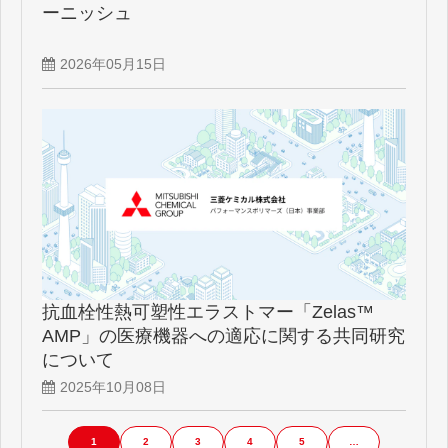
ーニッシュ
2026年05月15日
抗血栓性熱可塑性エラストマー「Zelas™
AMP」の医療機器への適応に関する共同研究
について
2025年10月08日
1
2
3
4
5
…