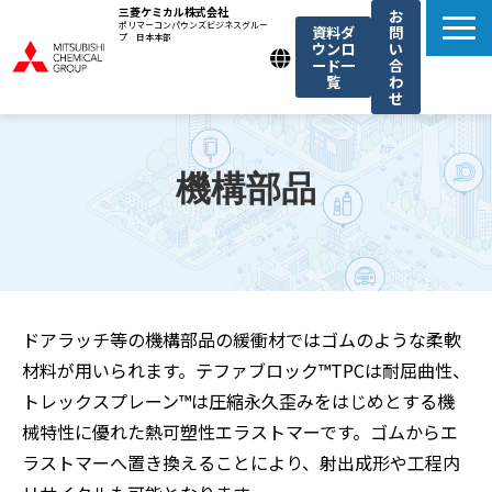
三菱ケミカル株式会社
お
ポリマーコンパウンズビジネスグルー
資料ダ
問
プ 日本本部
ウンロ
い
ード一
合
覧
わ
せ
製品一覧
我々の強み
機構部品
用途例一覧
機能・トレンド記事一覧
お知らせ
ドアラッチ等の機構部品の緩衝材ではゴムのような柔軟
材料が用いられます。テファブロック™TPCは耐屈曲性、
トレックスプレーン™は圧縮永久歪みをはじめとする機
械特性に優れた熱可塑性エラストマーです。ゴムからエ
ラストマーへ置き換えることにより、射出成形や工程内