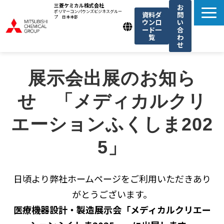
三菱ケミカル株式会社
お
ポリマーコンパウンズビジネスグルー
資料ダ
問
プ 日本本部
ウンロ
い
ード一
合
覧
わ
せ
製品一覧
展示会出展のお知ら
我々の強み
せ　「メディカルクリ
用途例一覧
機能・トレンド記事一覧
エーションふくしま202
お知らせ
5」
日頃より弊社ホームページをご利用いただきあり
がとうございます。
医療機器設計・製造展示会「メディカルクリエー