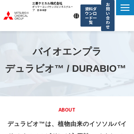
三菱ケミカル株式会社
お
ポリマーコンパウンズビジネスグルー
資料ダ
問
プ 日本本部
ウンロ
い
ード一
合
覧
わ
せ
製品一覧
我々の強み
バイオエンプラ
用途例一覧
デュラビオ™ / DURABIO™ 
機能・トレンド記事一覧
お知らせ
ABOUT
デュラビオ™は、植物由来のイソソルバイ