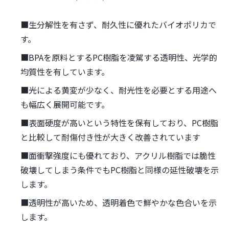
■
生分解性を有さず、耐久性に優れたバイオポリカで
す。
■
BPAを原料とするPC樹脂を凌駕する透明性、光学的
均質性を有しています。
■
光による黄変が少なく、耐光性を必要とする用途へ
も幅広く展開可能です。
■
表面硬度が高いという特性を保有しており、PC樹脂
と比較して耐傷付き性が大きく改善されています
■
面衝撃強度にも優れており、アクリル樹脂では脆性
破壊してしまう条件でもPC樹脂と同様の延性破壊を示
します。
■
透明性が高いため、透明着色で鮮やかな色合いを示
します。