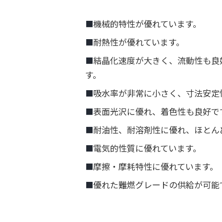
機械的特性が優れています。
■
耐熱性が優れています。
■
結晶化速度が大きく、流動性も良
■
す。
吸水率が非常に小さく、寸法安定
■
表面光沢に優れ、着色性も良好で
■
耐油性、耐溶剤性に優れ、ほとん
■
電気的性質に優れています。
■
摩擦・摩耗特性に優れています。
■
優れた難燃グレードの供給が可能
■