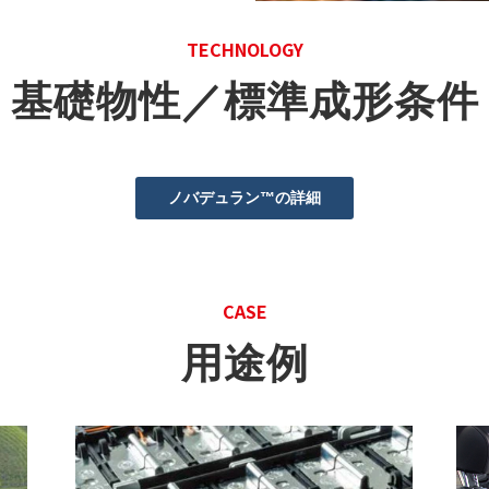
TECHNOLOGY
基礎物性／標準成形条件
ノバデュラン™の詳細
CASE
用途例