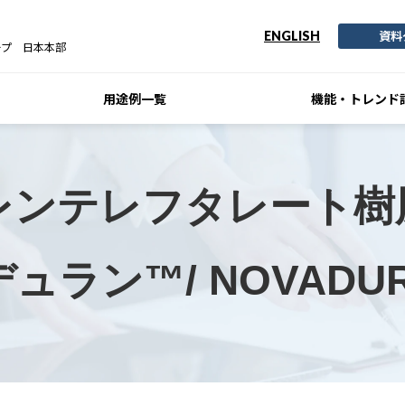
資料
ENGLISH
ープ 日本本部
用途例一覧
機能・トレンド
レンテレフタレート樹脂
ュラン™/ NOVADU