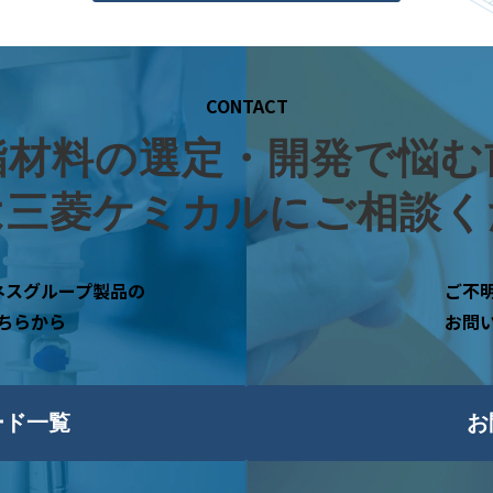
CONTACT
脂材料の選定・開発で悩む
は三菱ケミカルにご相談く
ネスグループ製品の
ご不
ちらから
お問
ード一覧
お