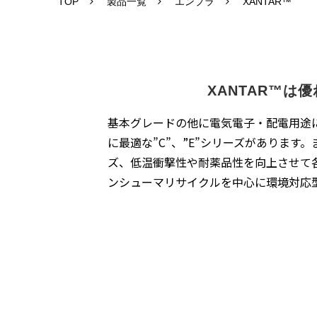
TOP
製品一覧
エンプラ
XANTAR™
XANTAR™
基本グレードの他に電気電子・配電用途に
に最適な”C”、”E”シリーズがありま
ズ、低温衝撃性や耐薬品性を向上させて各
ンシューマリサイクルを中心に環境対応