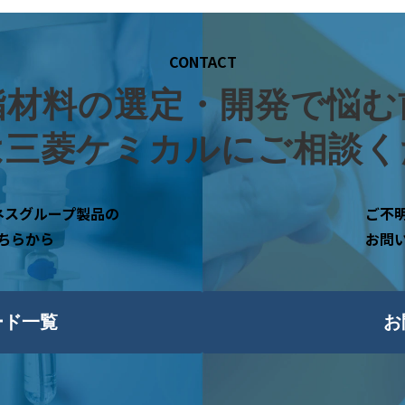
CONTACT
脂材料の選定・開発で悩む
は三菱ケミカルにご相談く
ネスグループ製品の
ご不
ちらから
お問
ード一覧
お