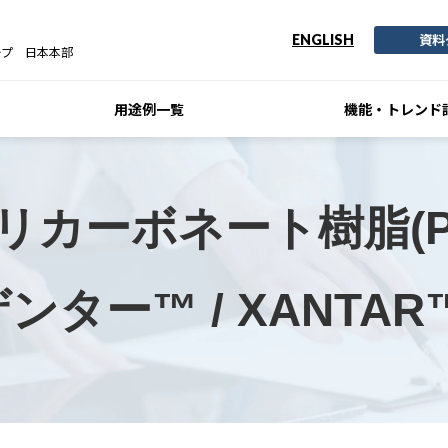
資料
ENGLISH
ープ 日本本部
用途例一覧
機能・トレンド
リカーボネート樹脂(P
ンター™ / XANTAR