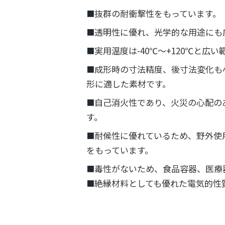
抜群の耐衝撃性をもっています。
■
透明性に優れ、光学的な用途にも
■
実用温度は-40℃〜+120℃と広
■
成形時の寸法精度、後寸法変化も
■
形に適した素材です。
自己消火性であり、火災の心配の
■
す。
耐候性に優れているため、野外使
■
をもっています。
毒性がないため、食品容器、医療
■
絶縁材料としても優れた電気的性
■