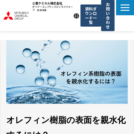
三菱ケミカル株式会社
お
ポリマーコンパウンズビジネスグルー
資料ダ
問
プ 日本本部
ウンロ
い
ード一
合
覧
わ
せ
製品一覧
我々の強み
用途例一覧
機能・トレンド記事一覧
お知らせ
オレフィン樹脂の表面を親水化