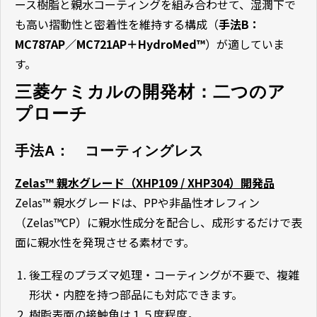
ース樹脂と親水コーティングを組み合わせて、湿潤下で
も高い摺動性と密着性を維持する構成（
手法B：
MC787AP／MC721AP＋HydroMed™
）が適していま
す。
三菱ケミカルの開発材：二つのア
プローチ
手法A：　コーティングレス
Zelas™ 親水グレード（XHP109 / XHP304）開発品
Zelas™ 親水グレードは、PPや非晶性オレフィン
（Zelas™CP）に親水性成分を配合し、成形するだけで表
面に親水性を発現させる素材です。
後工程のプラズマ処理・コーティングが不要で、複雑
形状・内腔を持つ部品にも対応できます。
樹脂表面の接触角は１５度程度。