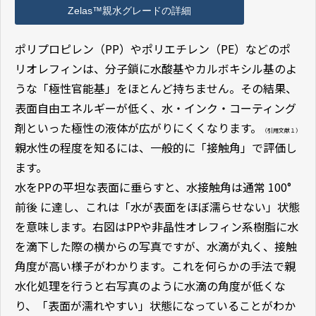
Zelas™親水グレードの詳細
ポリプロピレン（PP）やポリエチレン（PE）などのポ
リオレフィンは、分子鎖に水酸基やカルボキシル基のよ
うな「極性官能基」をほとんど持ちません。その結果、
表面自由エネルギーが低く、水・インク・コーティング
剤といった極性の液体が広がりにくくなります。
（引用文献１）
親水性の程度を知るには、一般的に「接触角」で評価し
ます。
水をPPの平坦な表面に垂らすと、水接触角は通常 100°
前後 に達し、これは「水が表面をほぼ濡らせない」状態
を意味します。右図はPPや非晶性オレフィン系樹脂に水
を滴下した際の横からの写真ですが、水滴が丸く、接触
角度が高い様子がわかります。これを何らかの手法で親
水化処理を行うと右写真のように水滴の角度が低くな
り、「表面が濡れやすい」状態になっていることがわか