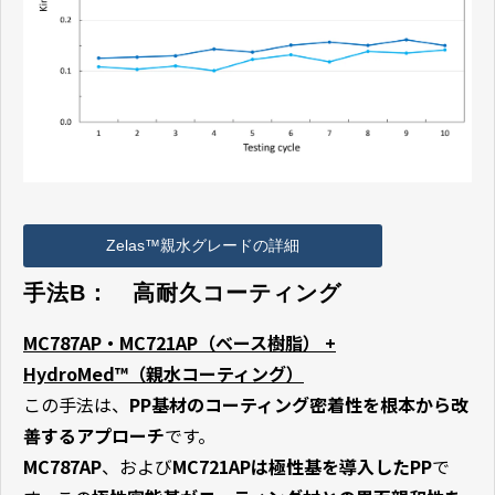
Zelas™親水グレードの詳細
手法B：　高耐久コーティング
MC787AP・MC721AP
（ベース樹脂） +
HydroMed™（親水コーティング）
この手法は、
PP基材のコーティング密着性を根本から改
善するアプローチ
です。
MC787AP
、および
MC721APは極性基を導入したPP
で