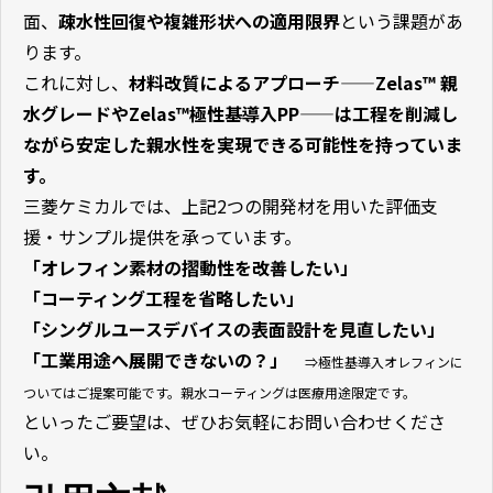
面、
疎水性回復や複雑形状への適用限界
という課題があ
ります。
これに対し、
材料改質によるアプローチ——Zelas™ 親
水グレードやZelas™極性基導入PP——は工程を削減し
ながら安定した親水性を実現できる可能性を持っていま
す。
三菱ケミカルでは、上記2つの開発材を用いた評価支
援・サンプル提供を承っています。
「オレフィン素材の摺動性を改善したい」
「コーティング工程を省略したい」
「シングルユースデバイスの表面設計を見直したい」
「工業用途へ展開できないの？」
⇒極性基導入オレフィンに
ついてはご提案可能です。親水コーティングは医療用途限定です。
といったご要望は、ぜひお気軽にお問い合わせくださ
い。