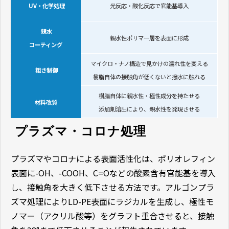
UV・化学処理
光反応・酸化反応で官能基導入
親水
親水性ポリマー層を表面に形成
コーティング
マイクロ・ナノ構造で見かけの濡れ性を変える
粗さ制御
樹脂自体の接触角が低くないと撥水に触れる
樹脂自体に親水性・極性成分を持たせる
材料改質
後
添加剤溶出により、親水性を発現させる
 プラズマ・コロナ処理
プラズマやコロナによる表面活性化は、ポリオレフィン
表面に-OH、-COOH、C=Oなどの酸素含有官能基を導入
し、接触角を大きく低下させる方法です。アルゴンプラ
ズマ処理によりLD-PE表面にラジカルを生成し、極性モ
ノマー（アクリル酸等）をグラフト重合させると、接触