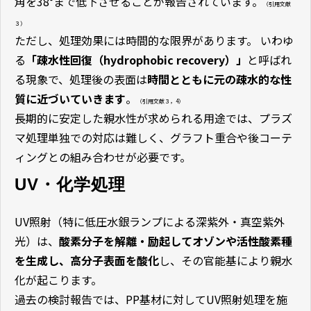
角を38°まで低下させることが報告されています。
（引用文献
３）
ただし、処理効果には時間的な限界があります。 いわゆ
る
「疎水性回復（hydrophobic recovery）」
と呼ばれ
る現象で、処理後の表面は
時間とともに元の疎水的な性
質に近づいていきます
。
（引用文献３，4）
長期的に安定した親水性が求められる用途では、プラズ
マ処理単独での対応は難しく、グラフト重合や後コーテ
ィングとの組み合わせが必要です。
UV・化学処理
UV照射（特に低圧水銀ランプによる深紫外・真空紫外
光）は、
酸素分子を解離・励起してオゾンや活性酸素種
を生成し、高分子表面を酸化
し、その官能基により親水
化が起こります。
過去の検討報告では、PP基材に対してUV照射処理を施