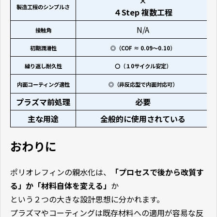
×
製造工程のシンプルさ
４Step 複数工程
N/A
接触角
初期潤滑性
◎（COF ≈ 0.09〜0.10）
繰り返し耐久性
〇（１0サイクル安定）
内面コーティング適性
◎（非反応型で内面対応可）
プラズマ前処理
必要
主な用途
全般的に使用されている
おわりに
ポリオレフィンの親水化は、
「プロセスで後から改質す
る」か「材料自体を変える」
か
という２つの大きな設計思想に分かれます。
プラズマやコーティングは既存材料への適用が容易な反