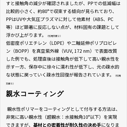
すと接触角の減少が確認されましたが、PPでの低減幅は
比較的小さく、約80°で収束する傾向が見られており、
PPはUVや大気圧プラズマに対して他素材（ABS、PC
等）ほど顕著に反応しない点が、材料固有の課題として
浮かび上がります。
（引用文献２）
低密度ポリエチレン（LDPE）や二軸延伸ポリプロピレ
ン（BOPP）を真空紫外線（VUV, 172 nm）で表面改質
した例でも、処理直後は接触角が低下して高い親水性を
示す一方、保存中に徐々に濡れ性が低下し、元の疎水的
な状態に戻っていく疎水性回復が報告されています。
（引用
文献５）
親水コーティング
親水性ポリマーをコーティングとして付与する方法は、
非常に高い親水性（超親水：水接触角10°以下）を実現
できますが、
基材との密着性が耐久性の決め手
になりま