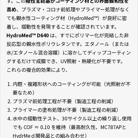
す。この
極性官能基がコーティング材との界面親和性を
高め
、プラズマ・コロナ前処理やプライマー処理がなく
ても親水性コーティング材（HydroMed™）が良好に密
着し、摺動性を発現することが確認されています。
HydroMed™ D640
は、すでにポリマー化が完結した非
反応型の親水性ポリウレタンです。エタノール（または
水/エタノール混合溶媒）に溶かしてディップコーティン
グするだけで成膜でき、UV照射・熱硬化が不要です。
これらの複合的効果により、
内腔・複雑形状へのコーティングが可能（光照射が不
要なため）
プラズマ前処理工程が不要（製造工程の削減）
プライマーの塗布処理が不要（製造工程の削減）
水中の摺動性テスト、30サイクル以上の繰り返し使用
でも COF ≈ 0.10 を維持（最高耐久性、MC787APと
HydrMeｄ開発品との組み合わせ）