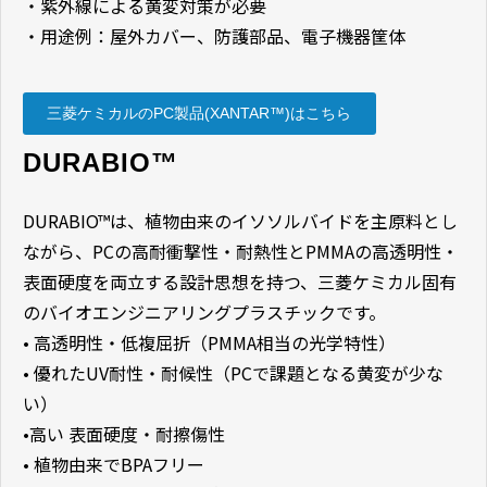
・紫外線による黄変対策が必要
・用途例：屋外カバー、防護部品、電子機器筐体
三菱ケミカルのPC製品(XANTAR™)はこちら
DURABIO™
DURABIO™は、植物由来のイソソルバイドを主原料とし
ながら、PCの高耐衝撃性・耐熱性とPMMAの高透明性・
表面硬度を両立する設計思想を持つ、三菱ケミカル固有
のバイオエンジニアリングプラスチックです。
• 高透明性・低複屈折（PMMA相当の光学特性）
• 優れたUV耐性・耐候性（PCで課題となる黄変が少な
い）
•高い 表面硬度・耐擦傷性
• 植物由来でBPAフリー