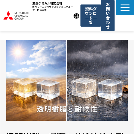
三菱ケミカル株式会社
お
ポリマーコンパウンズビジネスグルー
資料ダ
問
プ 日本本部
ウンロ
い
ード一
合
覧
わ
せ
製品一覧
我々の強み
用途例一覧
機能・トレンド記事一覧
お知らせ