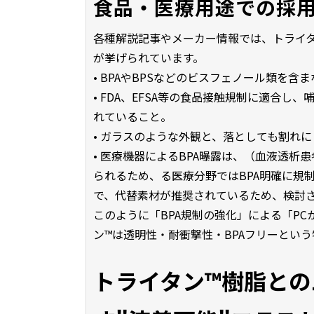
食品・医療用途での採
各種解説記事やメーカー情報では、トライ
が挙げられています。
• BPAやBPSなどのビスフェノール類を
• FDA、EFSA等の食品接触規制に適合
れていること。
• ガラスのような外観と、落としても割れ
• 医療機器によるBPA曝露は、（血液透
られるため、る医療分野ではBPA明確に規
で、代替素材が推奨されているため、検討
このように「BPA規制の強化」による「P
ン™は透明性・耐衝撃性・BPAフリーとい
トライタン™樹脂と