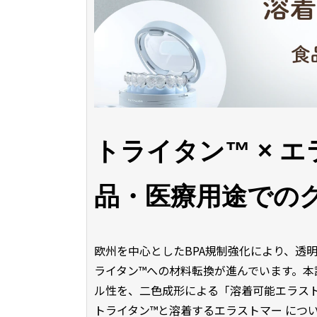
トライタン™ × エ
品・医療用途での
欧州を中心としたBPA規制強化により、透明
ライタン™への材料転換が進んでいます。本
ル性を、二色成形による「溶着可能エラス
トライタン™と溶着するエラストマー につ