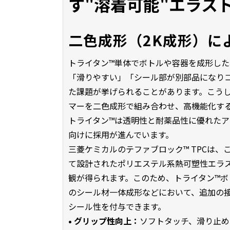
す"溶着可能"エラス
二色成形（2K成形）に
トライタン™単体でボトルや容器を成形し
「滑りやすい」「シール部が別部品になり
た課題が挙げられることがあります。こうし
マーを二色成形で組み合わせ、高機能化す
トライタン™は透明性と耐薬品性に優れた
向けに採用が進んでいます。
三菱ケミカルのテファブロック™ TPCは
て設計されたポリエステル系熱可塑性エラ
観が得られます。このため、トライタン™
のシール材一体成形などにおいて、追加の
シール性を付与できます。
• グリップ性向上：
ソフトタッチ、滑り止め