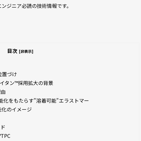
エンジニア必読の技術情報です。
目次
[非表示]
位置づけ
ライタン™採用拡大の背景
理由
能化をもたらす"溶着可能"エラストマー
能化のイメージ
ード
TPC