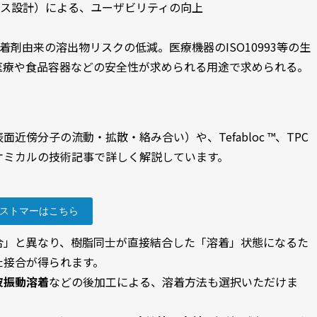
ス設計）による、ユーザビリティの向上
剤由来の溶出物リスクの低減。医療機器のISO10993等の生
医療や食品容器などの安全性が求められる用途で求められる。
傍分子の流動・拡散・絡み合い）や、Tefabloc ™、TPC
ケミカルの技術記事で詳しく解説しています。
ストマーはこちら
合」と異なり、樹脂同士が直接結合した「溶着」状態になるた
た接合が得られます。
波振動溶着
などの後加工による、溶着方法も選択いただけま