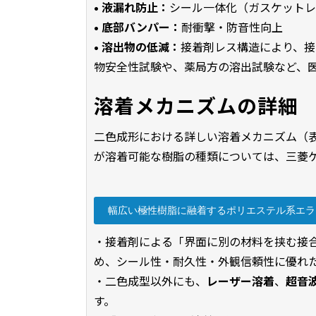
• 液漏れ防止：
シール一体化（ガスケットレ
• 底部バンパー：
耐衝撃・防音性向上
• 溶出物の低減：
接着剤レス構造により、接着
物安全性試験や、薬局方の溶出試験など、
溶着メカニズムの詳細
二色成形における詳しい溶着メカニズム（表面近
が溶着可能な樹脂の種類については、三菱
幅広い極性樹脂に融着するポリエステル系エラ
・接着剤による「界面に別の材料を挟む接
め、シール性・耐久性・外観信頼性に優れ
・二色成型以外にも、
レーザー溶着
、
超音
す。