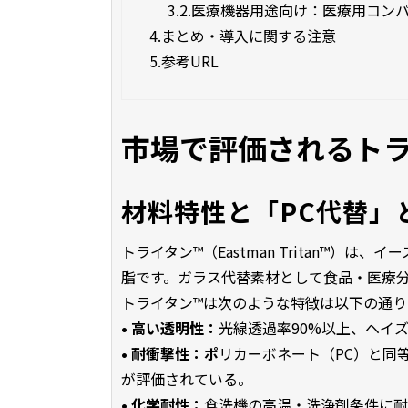
3.2.
医療機器用途向け：医療用コンパウ
4.
まとめ・導入に関する注意
5.
参考URL
市場で評価されるトラ
材料特性と「PC代替」
トライタン™（Eastman Tritan™
脂です。ガラス代替素材として食品・医療
トライタン™は次のような特徴は以下の通り
• 高い透明性：
光線透過率90%以上、ヘイ
• 耐衝撃性：ポ
リカーボネート（PC）と同
が評価されている。
• 化学耐性：
食洗機の高温・洗浄剤条件に耐