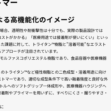
トマー
よる高機能化のイメージ
た場合、透明性や耐衝撃性は十分でも、実際の製品設計では
コストがかかる」「医療用途では接着剤が使いにくい」といっ
た課題に対して、トライタン™樹脂と"溶着可能"なエラスト
るアプローチが注目されています。
アモルファスコポリエステル樹脂であり、食品容器や医療機器
、このトライタン™など極性樹脂との二色成型・溶着用途に向け
ストマーであり、適切な成型条件下で高い融着強度と良好な外
ボトルへのソフトグリップ一体成形や、医療機器ハウジングへ
接着剤やプライマーを用いずに、すべりにくさ・握りやすさ・
に