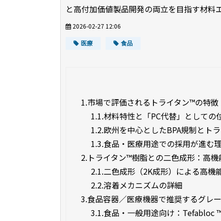
と高付加価値製品開発の両立を目指す材料
2026-02-27 12:06
医療
食品
1.
市場で評価されるトライタン™の特徴
1.1.
材料特性と「PC代替」としての
1.2.
欧州を中心としたBPA規制とト
1.3.
食品・医療用途での採用が進む
2.
トライタン™樹脂との二色成形：高機
2.1.
二色成形（2K成形）による高機
2.2.
溶着メカニズムの詳細
3.
食品容器／医療機器で推奨するグレ
3.1.
食品・一般用途向け：Tefabloc ™