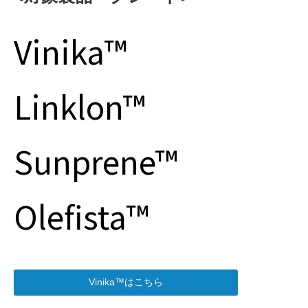
Vinika™
Linklon™
Sunprene™
Olefista™
Vinika™はこちら