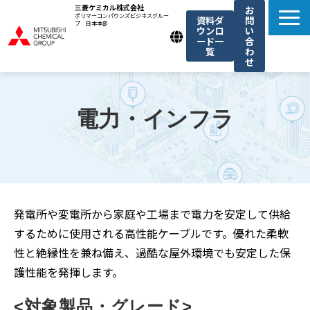
三菱ケミカル株式会社
お
ポリマーコンパウンズビジネスグルー
資料ダ
問
プ 日本本部
ウンロ
い
ード一
合
覧
わ
せ
製品一覧
我々の強み
電力・インフラ
用途例一覧
機能・トレンド記事一覧
お知らせ
発電所や変電所から家庭や工場まで電力を安定して供給
するために使用される高性能ケーブルです。優れた柔軟
性と絶縁性を兼ね備え、過酷な屋外環境でも安定した保
護性能を発揮します。
<対象製品・グレード>