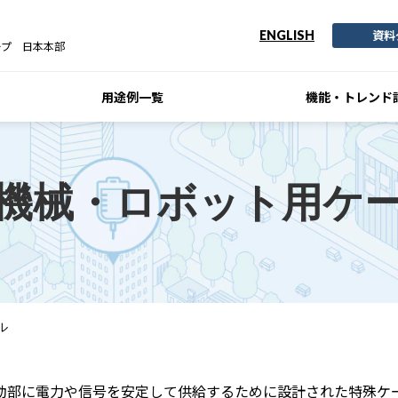
資料
ENGLISH
ープ 日本本部
用途例一覧
機能・トレンド
機械・ロボット用ケ
ル
可動部に電力や信号を安定して供給するために設計された特殊ケ