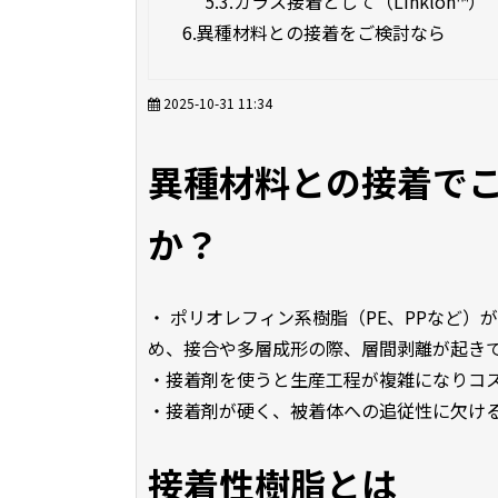
5.3.
ガラス接着として（Linklon™）
6.
異種材料との接着をご検討なら
2025-10-31 11:34
異種材料との接着で
か？
・ ポリオレフィン系樹脂（PE、PPなど）が
め、接合や多層成形の際、層間剥離が起き
・接着剤を使うと生産工程が複雑になりコ
・接着剤が硬く、被着体への追従性に欠け
接着性樹脂とは