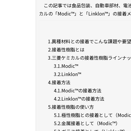
この記事では食品包装、自動車部材、電池
カルの「Modic™」と「Linklon™」
1.
異種材料との接着でこんな課題や要
2.
接着性樹脂とは
3.
三菱ケミカルの接着性樹脂ラインナ
3.1.
Modic™
3.2.
Linklon™
4.
接着方法
4.1.
Modic™の接着方法
4.2.
Linklon™の接着方法
5.
接着性樹脂の使い方
5.1.
極性樹脂との接着として（Modic
5.2.
金属接着として（Modic™）