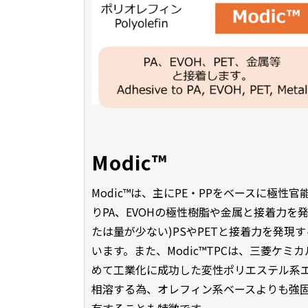
Modic™
Modic™は、主にPE・PPをベースに極
りPA、EVOHの極性樹脂や金属と接着力
たは量が少ない)PSやPETと接着力を発
います。また、Modic™TPCは、三菱ケ
めて工業化に成功した変性ポリエステル系
相溶する為、オレフィン系ベースよりも強