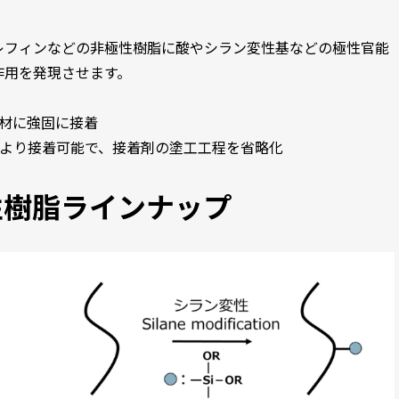
レフィンなどの非極性樹脂に酸やシラン変性基などの極性官能
作用を発現させます。
着材に強固に接着
により接着可能で、接着剤の塗工工程を省略化
性樹脂ラインナップ