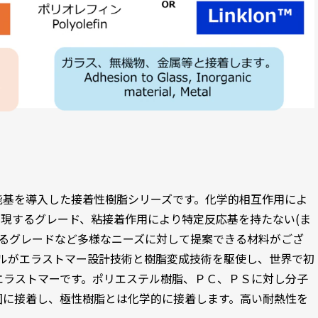
性官能基を導入した接着性樹脂シリーズです。化学的相互作用によ
を発現するグレード、粘接着作用により特定反応基を持たない(ま
現するグレードなど多様なニーズに対して提案できる材料がござ
ミカルがエラストマー設計技術と樹脂変成技術を駆使し、世界で初
エラストマーです。ポリエステル樹脂、ＰＣ、ＰＳに対し分子
固に接着し、極性樹脂とは化学的に接着します。高い耐熱性を