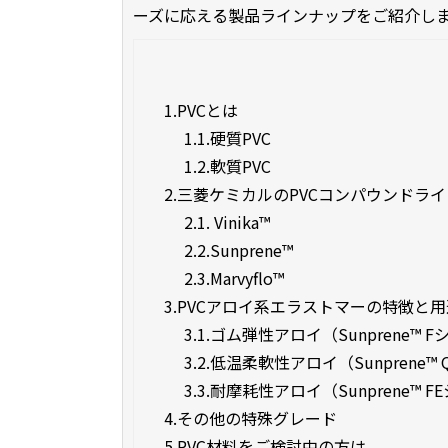
ーズに応える製品ラインナップをご紹介し
1.
PVCとは
1.1.
硬質PVC
1.2.
軟質PVC
2.
三菱ケミカルのPVCコンパウンドラ
2.1.
Vinika™
2.2.
Sunprene™
2.3.
Marvyflo™
3.
PVCアロイ系エラストマーの特徴と用途(
3.1.
ゴム弾性アロイ（Sunprene™ 
3.2.
低温柔軟性アロイ（Sunprene™
3.3.
耐摩耗性アロイ（Sunprene™ F
4.
その他の特殊グレード
5.
PVC材料をご検討中の方は