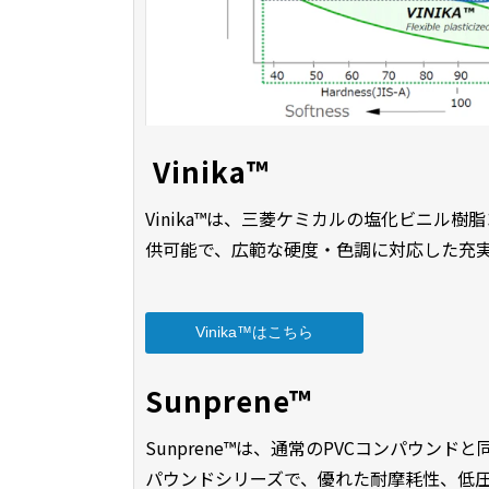
 Vinika™
Vinika™は、三菱ケミカルの塩化ビニル
供可能で、広範な硬度・色調に対応した充
Vinika™はこちら
Sunprene™
Sunprene™は、通常のPVCコンパウン
パウンドシリーズで、優れた耐摩耗性、低圧