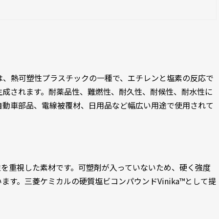
loride)は、熱可塑性プラスチックの一種で、エチレンと塩素の反応で
生成されます。耐薬品性、難燃性、耐久性、耐候性、耐水性に
自動車部品、電線被覆材、日用品など幅広い用途で使用されて
性を重視した素材です。可塑剤が入っていないため、硬く強度
す。三菱ケミカルの硬質塩ビコンパウンドVinika™として提