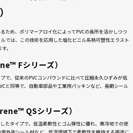
ズ）
れるため、ポリマーアロイ化によってPVCの長所を活かしつつ
カルでは、この技術を応用した塩化ビニル系熱可塑性エラスト
ます。
ne™ Fシリーズ）
イプで、従来のPVCコンパウンドに比べて圧縮永久ひずみが低
VCと同等で、自動車部品や工業用パッキンなど、長期シール
ene™ QSシリーズ）
化したタイプで、低温柔軟性とゴム弾性に優れ、寒冷地での使
動車外装シール材など、低温環境下で柔軟性を維持する用途に