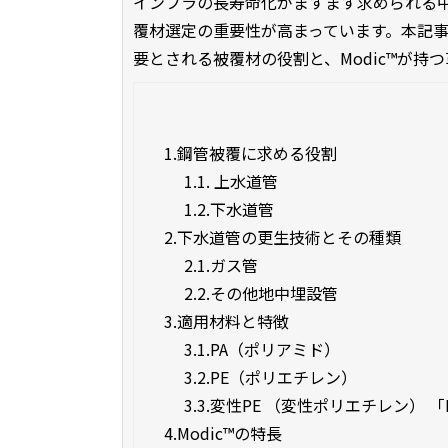
インフラの長寿命化がますます求められる
覆材選定の重要性が高まっています。本記
要とされる被覆材の役割と、Modic™が持
1.
鋼管被覆に求める役割
1.1.
上水道管
1.2.
下水道管
2.
下水道管の更生技術とその種類
2.1.
ガス管
2.2.
その他地中埋設管
3.
適用材料と特徴
3.1.
PA（ポリアミド）
3.2.
PE（ポリエチレン）
3.3.
変性PE （変性ポリエチレン） 「
4.
Modic™の特長