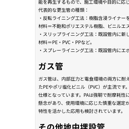
能を再生するもので、施工環境や目的に応
代表的な更生管の種類：
・反転ライニング工法：樹脂含浸ライナー
材料＝不飽和ポリエステル樹脂、ビニルエ
・スリップライニング工法：既設管内に新し
材料＝PE・PVC・PPなど。
・スプレーライニング工法：既設管内にエ
ガス管
ガス管は、内部圧力と電食環境の両方に耐
たPEやポリ塩化ビニル（PVC）が主流です
仕様となっています。PAは強靭で耐摩耗性
懸念があり、使用環境に応じた慎重な選定が
特性を活かした応用も検討されています。
その他地中埋設管