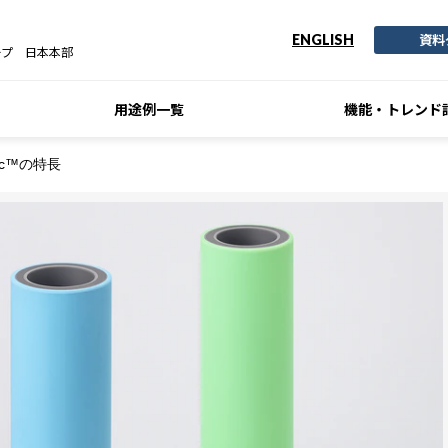
資料
ENGLISH
ープ 日本本部
用途例一覧
機能・トレンド
c™の特長