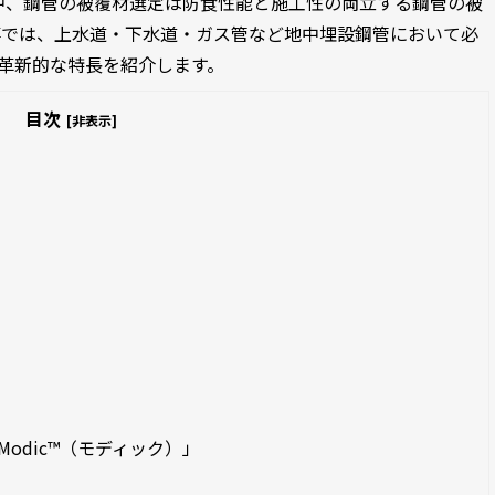
中、鋼管の被覆材選定は防食性能と施工性の両立する鋼管の被
事では、上水道・下水道・ガス管など地中埋設鋼管において必
つ革新的な特長を紹介します。
目次
[非表示]
Modic™（モディック）」