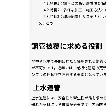
4.1.
特長1：鋼管との高い密着性と保
4.2.
特長2：多様な加工・施工方法へ
4.3.
特長3：環境配慮とサステナビリ
5.
まとめ
鋼管被覆に求める役割
地中や水中で長期にわたり使用される鋼管
が不可欠です。近年では、老朽化管路の更
ンフラの信頼性を左右する要素となってい
 上水道管
上水道管には、安全性と衛生性が最も求め
優れた材料による被覆が必要です。内面防食