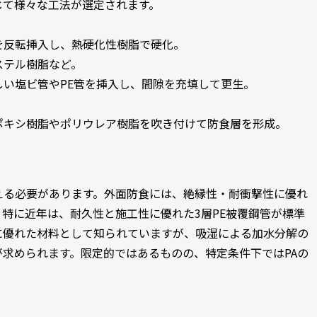
じて様々な工法が選定されます。
を反転挿入し、熱硬化性樹脂で硬化。
ステル樹脂など。
い塩ビ管やPE管を挿入し、間隙を充填して更生。
ポキシ樹脂やポリウレア樹脂を吹き付けて防食層を形成。
える必要があります。外面防食には、絶縁性・耐衝撃性に優れ
。特に近年は、耐久性と施工性に優れた3層PE被覆鋼管が標準
に優れた材料として知られていますが、吸湿による加水分解の
求められます。限定的ではあるものの、特定条件下ではPAの