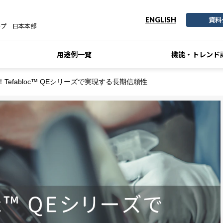
資料
ENGLISH
ープ 日本本部
用途例一覧
機能・トレンド
efabloc™ QEシリーズで実現する長期信頼性