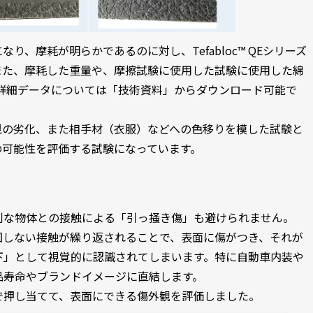
り、摩耗が明らかであるのに対し、Tefabloc™ QEシリーズ
また、摩耗した重量や、摩擦試験に使用した試験に使用した綿
詳細データについては「技術資料」からダウンロード可能で
観の劣化、また相手材（衣服）などへの色移りを模した試験と
の可能性を評価する試験になっています。
利な物体との接触による「引っ掻き傷」も避けられません。
図しない接触が繰り返されることで、表面に傷がつき、それが
下」として視覚的に認識されてしまいます。特に自動車内装や
品寿命やブランドイメージに直結します。
で押し当てて、表面にできる傷外観を評価しました。