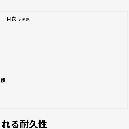
目次
[非表示]
実績
られる耐久性