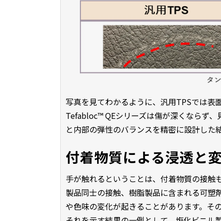
写真を見てわかるように、汎用TPSでは表
Tefabloc™ QEシリーズは傷が深くな
と内部の弾性のバランスを精密に設計した
付着物質による浸透と
手が触れるということは、付着物質の接触
製品同士の接触、樹脂製品に含まれる可塑
や色味の変化が起きることがあります。その
それを示す結果の一例として、塩化ビニル