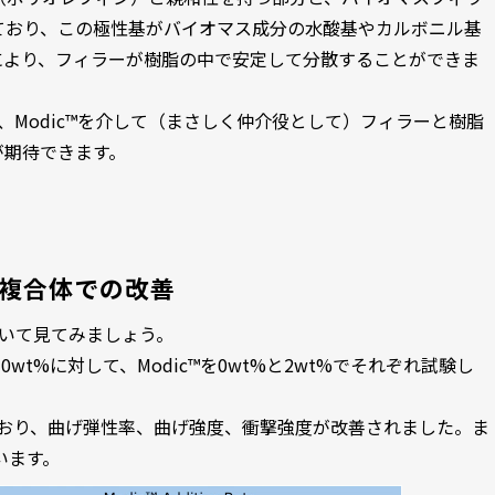
ており、この極性基がバイオマス成分の水酸基やカルボニル基
により、フィラーが樹脂の中で安定して分散することができま
め、Modic™を介して（まさしく仲介役として）フィラーと樹脂
が期待できます。
粉複合体での改善
ついて見てみましょう。
wt%に対して、Modic™を0wt%と2wt%でそれぞれ試験し
のとおり、曲げ弾性率、曲げ強度、衝撃強度が改善されました。ま
います。