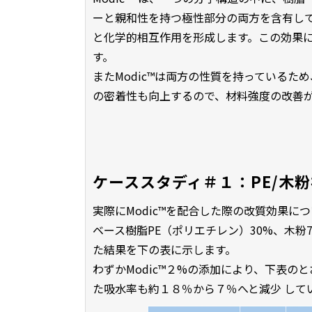
ーと親和性を持つ極性部分の両方を含有し
と化学的相互作用を形成します。この効果
す。
またModic™は両方の性質を持っているた
の密着性も向上するので、材料強度の改善
ケーススタディ＃１：PE/木
実際にModic™を配合した際の改質効果に
ベース樹脂PE（ポリエチレン）30%、木粉70
た結果を下の表に示します。
わずかModic™２%の添加により、下表
た吸水率も約１８％から７％へと減少 して