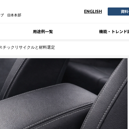
資料
ENGLISH
ープ 日本本部
用途例一覧
機能・トレンド
スチックリサイクルと材料選定