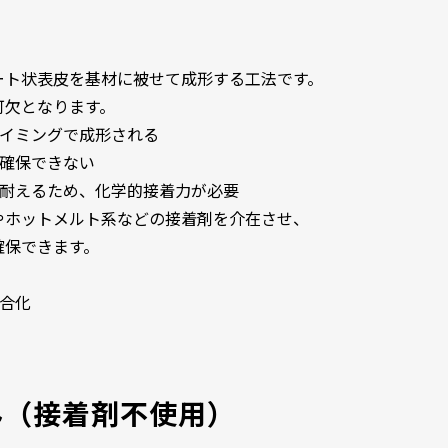
ート状表皮を基材に被せて成形する工法です。
可欠となります。
タイミングで成形される
を確保できない
に耐えるため、化学的接着力が必要
やホットメルト系などの接着剤を介在させ、
確保できます。
複合化
み（接着剤不使用）