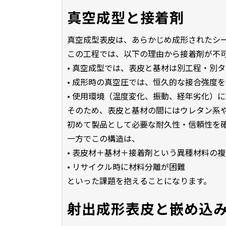
真空成型と接着剤
真空成型表皮は、あらかじめ成形されたシ
この工程では、以下の理由から接着剤が不
• 真空成型では、表皮と基材は別工程・別
• 成形時の真空圧では、恒久的な接合強度
• 使用環境（温度変化、振動、経年劣化）
そのため、表皮と基材の間にはウレタン系
初めて製品として必要な耐久性・信頼性を
一方でこの構造は、
• 表皮材＋基材＋接着剤という異種材料の
• リサイクル時に材料分離が困難
といった課題を抱えることになります。
射出成形表皮と嵌め込